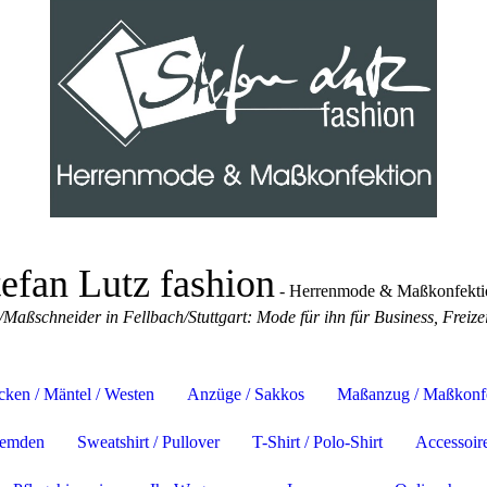
tefan Lutz fashion
- Herrenmode & Maßkonfekti
/Maßschneider in Fellbach/Stuttgart: Mode für ihn für Business, Freiz
cken / Mäntel / Westen
Anzüge / Sakkos
Maßanzug / Maßkonf
emden
Sweatshirt / Pullover
T-Shirt / Polo-Shirt
Accessoir