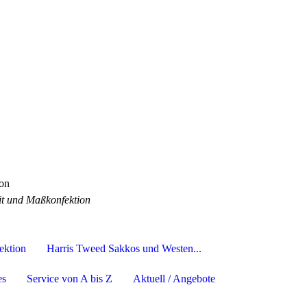
on
eit und Maßkonfektion
ektion
Harris Tweed Sakkos und Westen...
es
Service von A bis Z
Aktuell / Angebote